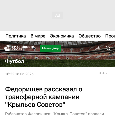
Политика
В мире
Экономика
Общество
Про
Матч-центр
Футбол
16:22 18.06.2025
Федорищев рассказал о
трансферной кампании
"Крыльев Советов"
Губернатор Федорищев: "Крылья Советов" провели