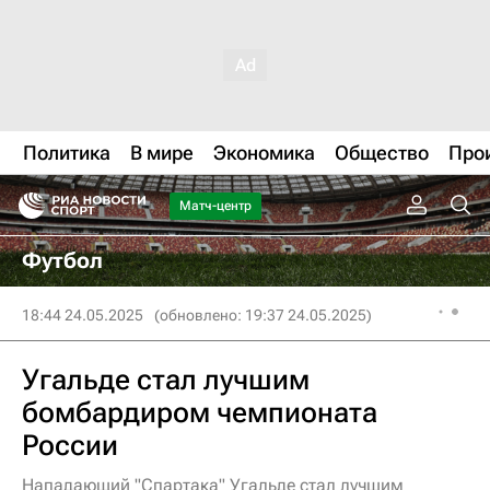
Политика
В мире
Экономика
Общество
Про
Матч-центр
Футбол
18:44 24.05.2025
(обновлено: 19:37 24.05.2025)
Угальде стал лучшим
бомбардиром чемпионата
России
Нападающий "Спартака" Угальде стал лучшим