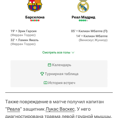
Барселона
Реал Мадрид
19‎’‎ •
Эрик Гарсия
05‎’‎ •
Килиан Мбаппе
(П)
(
Ферран Торрес
)
14‎’‎ •
Килиан Мбаппе
32‎’‎ •
Ламин Ямаль
(
Винисиус Жуниор
)
(
Ферран Торрес
)
Смотреть все голы
Календарь
Турнирная таблица
История встреч
Также повреждение в матче получил капитан
"
Реала
" защитник
Лукас Васкес
. У него
диагностирована травма левой грудной мышцы.