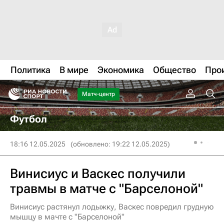
Политика
В мире
Экономика
Общество
Про
Матч-центр
Футбол
18:16 12.05.2025
(обновлено: 19:22 12.05.2025)
Винисиус и Васкес получили
травмы в матче с "Барселоной"
Винисиус растянул лодыжку, Васкес повредил грудную
мышцу в мачте с "Барселоной"