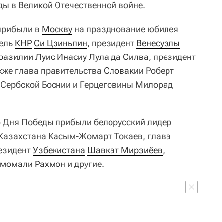
ы в Великой Отечественной войне.
 прибыли в
Москву
на празднование юбилея
тель
КНР
Си Цзиньпин
, президент
Венесуэлы
разилии
Луис Инасиу Лула да Силва
, президент
акже глава правительства
Словакии
Роберт
 Сербской Боснии и Герцеговины Милорад
ю Дня Победы прибыли белорусский лидер
 Казахстана Касым-Жомарт Токаев, глава
езидент
Узбекистана
Шавкат Мирзиёев
,
момали Рахмон
и другие.