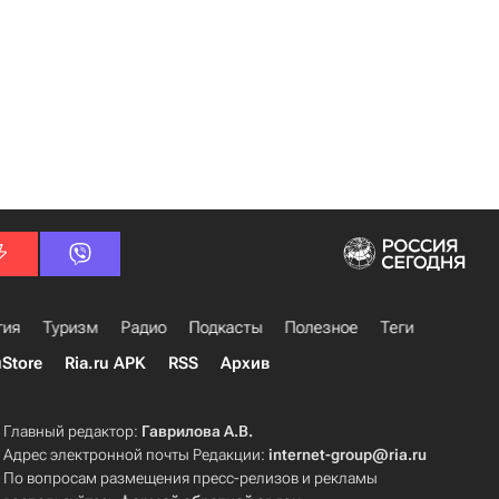
гия
Туризм
Радио
Подкасты
Полезное
Теги
uStore
Ria.ru APK
RSS
Архив
Главный редактор:
Гаврилова А.В.
Адрес электронной почты Редакции:
internet-group@ria.ru
По вопросам размещения пресс-релизов и рекламы