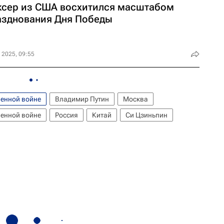
ксер из США восхитился масштабом
азднования Дня Победы
 2025, 09:55
венной войне
Владимир Путин
Москва
венной войне
Россия
Китай
Си Цзиньпин