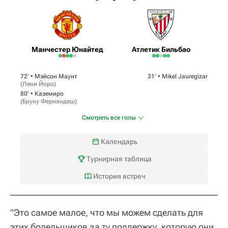
Манчестер Юнайтед
Атлетик Бильбао
72‎’‎ •
Мэйсон Маунт
31‎’‎ •
Mikel Jauregizar
(
Лени Йоро
)
80‎’‎ •
Каземиро
(
Бруну Фернандеш
)
Смотреть все голы
Календарь
Турнирная таблица
История встреч
"Это самое малое, что мы можем сделать для
этих болельщиков за ту поддержку, которую они