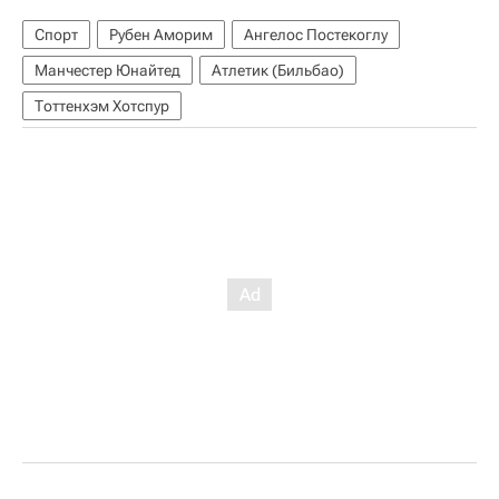
Спорт
Рубен Аморим
Ангелос Постекоглу
Манчестер Юнайтед
Атлетик (Бильбао)
Тоттенхэм Хотспур