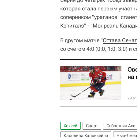
которая стала первым участн
соперником "ураганов" станет
Кэпиталз
" - "
Монреаль Канад
В другом матче "
Оттава Сена
со счетом 4:0 (0:0, 1:0, 3:0) и
Ов
на
29 ап
Хоккей
Спорт
Себастьян Ахо
Каролина Харрикейнз
Нью-Джер