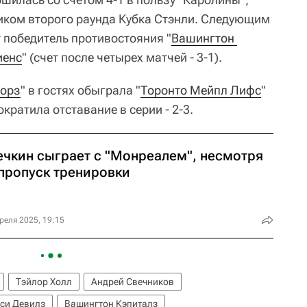
иком второго раунда Кубка Стэнли. Следующим
 победитель противостояния "
Вашингтон 
иенс
" (счет после четырех матчей - 3-1).
торз
" в гостях обыграла "
Торонто Мейпл Лифс
"
 сократила отставание в серии - 2-3.
ечкин сыграет с "Монреалем", несмотря
 пропуск тренировки
реля 2025, 19:15
Тэйлор Холл
Андрей Свечников
си Девилз
Вашингтон Кэпиталз