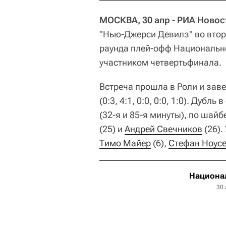
МОСКВА, 30 апр - РИА Новос
"Нью-Джерси Девилз" во втор
раунда плей-офф Национально
участником четвертьфинала.
Встреча прошла в Роли и зав
(0:3, 4:1, 0:0, 0:0, 1:0). Дуб
(32-я и 85-я минуты), по шай
(25) и
Андрей Свечников
(26).
Тимо Майер
(6),
Стефан Ноус
Национал
30 