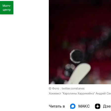
Матч-
центр
© Фото : twitter.com/canes
Хоккеист "Каролины Харрикейнз" Андрей Св
Читать в
МАКС
Дзе