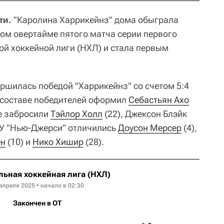
ти.
"Каролина Харрикейнз" дома обыграла
ом овертайме пятого матча серии первого
й хоккейной лиги (НХЛ) и стала первым
ершилась победой "Харрикейнз" со счетом 5:4
ль в составе победителей оформил
Себастьян Ахо
бе забросили
Тэйлор Холл
(22), Джексон Блэйк
 У "Нью-Джерси" отличились
Доусон Мерсер
(4),
ен
(10) и
Нико Хишир
(28).
ьная хоккейная лига (НХЛ)
апреля 2025 • начало в 02:30
Закончен в OT