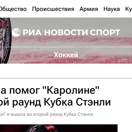
Общество
Происшествия
Армия
Наука
Ку
Хоккей
а помог "Каролине"
ой раунд Кубка Стэнли
и" и вышла во второй раунд Кубка Стэнли