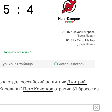
5
:
4
Нью-Джерси
03:46 •
Доусон Мерсер
(
Бретт Пеши
)
05:31 •
Тимо Майер
(
Бретт Пеши
)
Смотреть все голы
Турнирная таблица
История встреч
ова отдал российский защитник
Дмитрий 
 "Каролины"
Петр Кочетков
отразил 31 бросок из