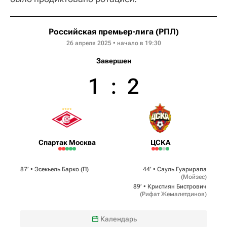
Российская премьер-лига (РПЛ)
26 апреля 2025 • начало в 19:30
Завершен
1
:
2
Спартак Москва
ЦСКА
87‎’‎ •
Эсекьель Барко
(П)
44‎’‎ •
Сауль Гуарирапа
(
Мойзес
)
89‎’‎ •
Кристиян Бистрович
(
Рифат Жемалетдинов
)
Календарь