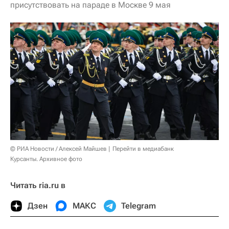
присутствовать на параде в Москве 9 мая
© РИА Новости / Алексей Майшев
Перейти в медиабанк
Курсанты. Архивное фото
Читать ria.ru в
Дзен
МАКС
Telegram