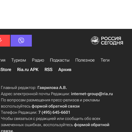
гия
Туризм
Радио
Подкасты
Полезное
Теги
uStore
Ria.ru APK
RSS
Архив
Главный редактор:
Гаврилова А.В.
Адрес электронной почты Редакции:
internet-group@ria.ru
По вопросам размещения пресс-релизов и рекламы
воспользуйтесь
формой обратной связи
Телефон Редакции:
7 (495) 645-6601
Чтобы связаться с редакцией или сообщить обо всех
замеченных ошибках, воспользуйтесь
формой обратной
связи
.