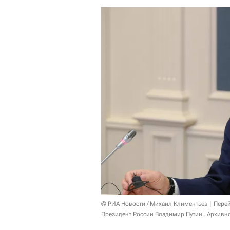
© РИА Новости / Михаил Климентьев
Перей
Президент России Владимир Путин . Архивн