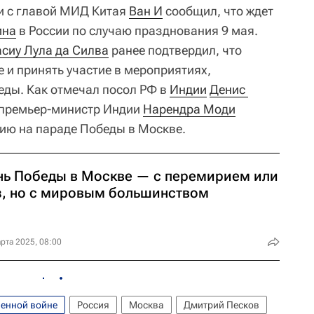
чи с главой МИД Китая
Ван И
сообщил, что ждет
ина
в России по случаю празднования 9 мая.
сиу Лула да Силва
ранее подтвердил, что
е и принять участие в мероприятиях,
ды. Как отмечал посол РФ в
Индии
Денис 
о премьер-министр Индии
Нарендра Моди
ию на параде Победы в Москве.
нь Победы в Москве — с перемирием или
з, но с мировым большинством
рта 2025, 08:00
венной войне
Россия
Москва
Дмитрий Песков