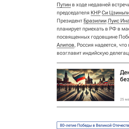
Путин
в ходе недавней встре
председателя
КНР
Си Цзиньп
Президент
Бразилии
Луис Ина
планирует приехать в РФ в ма
посвященных годовщине Побе
Алипов
, Россия надеется, чт
возглавит индийскую делегац
Де
бе
25 ма
80-летие Победы в Великой Отечест