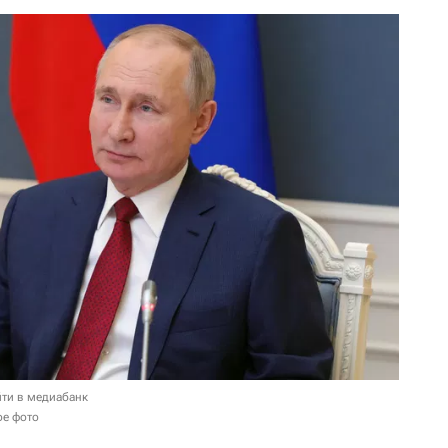
ти в медиабанк
ое фото