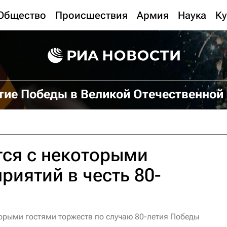
Общество
Происшествия
Армия
Наука
Ку
тие Победы в Великой Отечественной
тся с некоторыми
риятий в честь 80-
торыми гостями торжеств по случаю 80-летия Победы