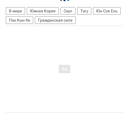
В мире
Южная Корея
Сеул
Тэгу
Юн Сок Ель
Пак Кын Хе
Гражданская сила