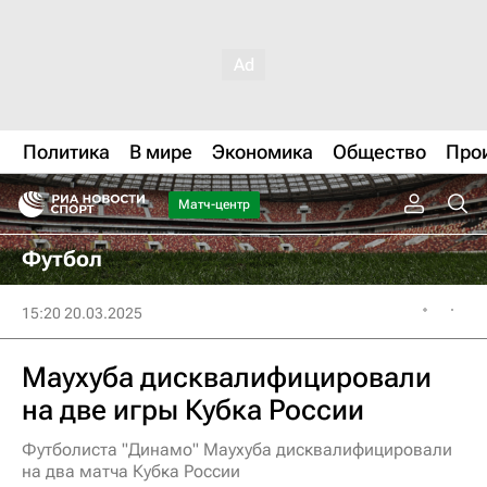
Политика
В мире
Экономика
Общество
Про
Матч-центр
Футбол
15:20 20.03.2025
Маухуба дисквалифицировали
на две игры Кубка России
Футболиста "Динамо" Маухуба дисквалифицировали
на два матча Кубка России