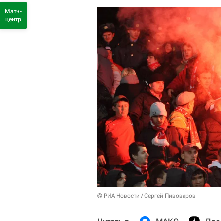
Матч-
центр
© РИА Новости / Сергей Пивоваров