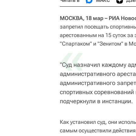
Читать в
МАКС
Дзе
МОСКВА, 18 мар – РИА Ново
запретил посещать спортивн
арестованным на 15 суток за
«
"Спартаком" и "Зенитом" в Мо
"Суд назначил каждому ад
административного ареста 
административного запре
спортивных соревнований в
подчеркнули в инстанции.
Как установил суд, они испол
самым осуществили действия,