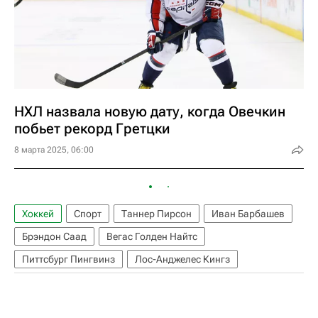
НХЛ назвала новую дату, когда Овечкин
побьет рекорд Гретцки
8 марта 2025, 06:00
Хоккей
Спорт
Таннер Пирсон
Иван Барбашев
Брэндон Саад
Вегас Голден Найтс
Питтсбург Пингвинз
Лос-Анджелес Кингз