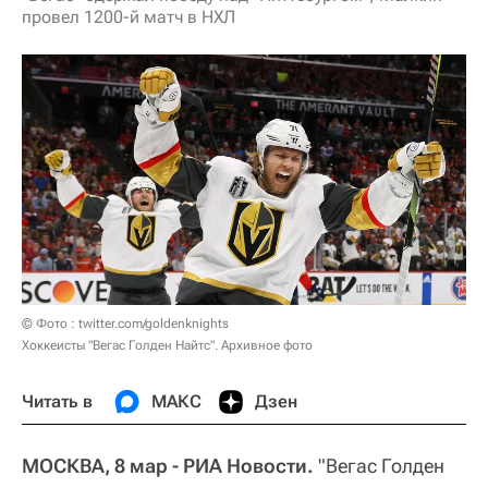
провел 1200-й матч в НХЛ
© Фото : twitter.com/goldenknights
Хоккеисты "Вегас Голден Найтс". Архивное фото
Читать в
МАКС
Дзен
МОСКВА, 8 мар - РИА Новости.
"Вегас Голден