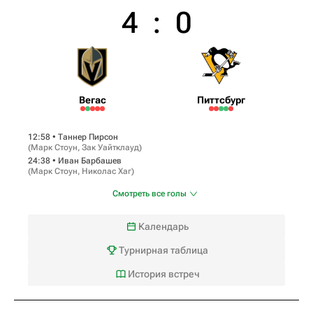
4
:
0
Вегас
Питтсбург
12:58 •
Таннер Пирсон
(
Марк Стоун
,
Зак Уайтклауд
)
24:38 •
Иван Барбашев
(
Марк Стоун
,
Николас Хаг
)
Смотреть все голы
Календарь
Турнирная таблица
История встреч