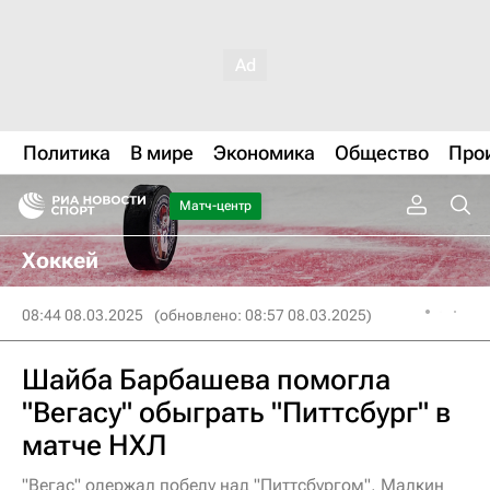
Политика
В мире
Экономика
Общество
Про
Матч-центр
Хоккей
08:44 08.03.2025
(обновлено: 08:57 08.03.2025)
Шайба Барбашева помогла
"Вегасу" обыграть "Питтсбург" в
матче НХЛ
"Вегас" одержал победу над "Питтсбургом", Малкин