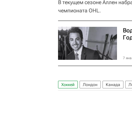
В текущем сезоне Аллен набра
чемпионата OHL.
Во
Год
7 янв
Хоккей
Лондон
Канада
Л