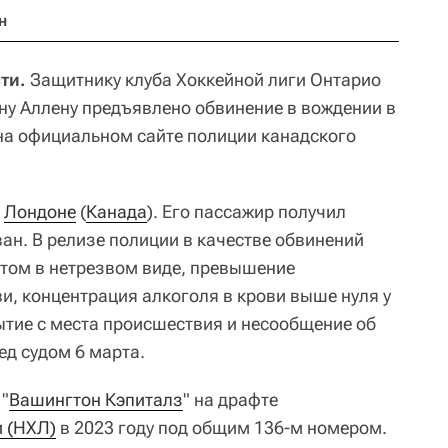
н
ти.
Защитнику клуба Хоккейной лиги Онтарио
ну Аллену предъявлено обвинение в вождении в
на официальном сайте полиции канадского
в
Лондоне
(
Канада
). Его пассажир получил
ан. В релизе полиции в качестве обвинений
том в нетрезвом виде, превышение
и, концентрация алкоголя в крови выше нуля у
тие с места происшествия и несообщение об
ед судом 6 марта.
 "
Вашингтон Кэпиталз
" на драфте
и (НХЛ)
в 2023 году под общим 136-м номером.