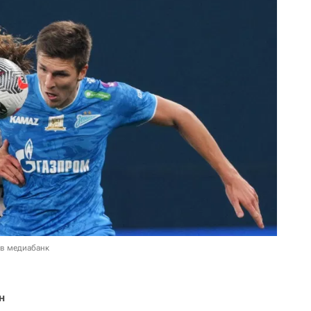
 в медиабанк
н