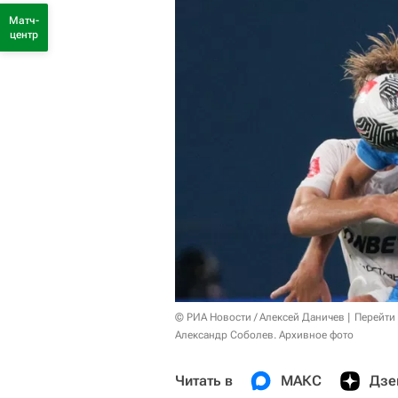
Матч-
центр
© РИА Новости / Алексей Даничев
Перейти
Александр Соболев. Архивное фото
Читать в
МАКС
Дзе