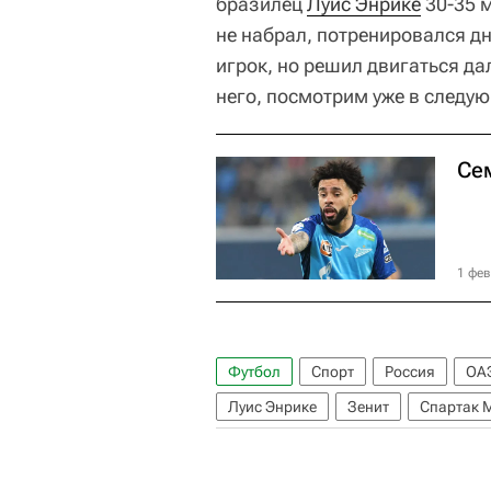
бразилец
Луис Энрике
30-35 м
не набрал, потренировался дн
игрок, но решил двигаться да
него, посмотрим уже в следую
Се
1 фев
Футбол
Спорт
Россия
ОА
Луис Энрике
Зенит
Спартак 