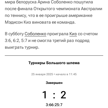
мира белоруска Арина Соболенко пошутила
после финала Открытого чемпионата Австралии
по теннису, что в ее проигрыше американке
Мэдисон Киз виновата ее команда.
В субботу
Соболенко
проиграла
Киз
со счетом
3:6, 6:2, 5:7 и не смогла третий раз подряд
выиграть турнир.
Турниры Большого шлема
Australian Open WTA
25 января 2025 • начало в 11:45
Завершен
1
:
2
3:6
6:2
5:7