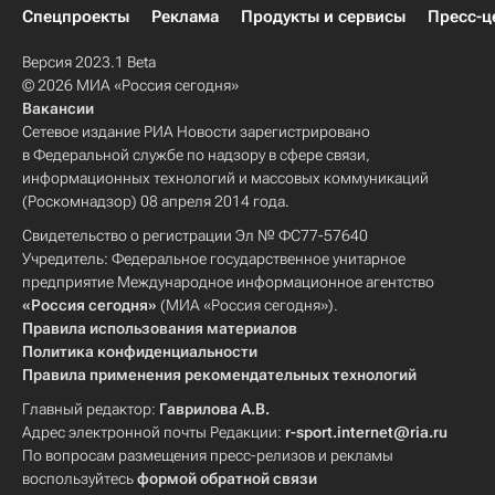
Спецпроекты
Реклама
Продукты и сервисы
Пресс-ц
Версия 2023.1 Beta
© 2026 МИА «Россия сегодня»
Вакансии
Сетевое издание РИА Новости зарегистрировано
в Федеральной службе по надзору в сфере связи,
информационных технологий и массовых коммуникаций
(Роскомнадзор) 08 апреля 2014 года.
Свидетельство о регистрации Эл № ФС77-57640
Учредитель: Федеральное государственное унитарное
предприятие Международное информационное агентство
«Россия сегодня»
(МИА «Россия сегодня»).
Правила использования материалов
Политика конфиденциальности
Правила применения рекомендательных технологий
Главный редактор:
Гаврилова А.В.
Адрес электронной почты Редакции:
r-sport.internet@ria.ru
По вопросам размещения пресс-релизов и рекламы
воспользуйтесь
формой обратной связи