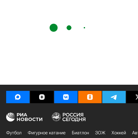
Футбол
Фигурное катание
Биатлон
ЗОЖ
Хоккей
Ав