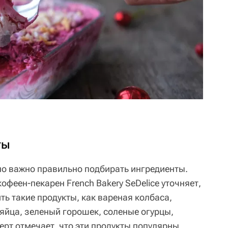
ты
но важно правильно подбирать ингредиенты.
офеен-пекарен French Bakery SeDelice уточняет,
ть такие продукты, как вареная колбаса,
 яйца, зеленый горошек, соленые огурцы,
ерт отмечает, что эти продукты популярны