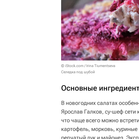
© iStock.com / Irina Tiumentseva
Селедка под шубой
Основные ингредиен
В новогодних салатах особен
Ярослав Галков, су-шеф сети к
что чаще всего можно встрети
картофель, морковь, куриные
репчатый лук и майонез. Эксп