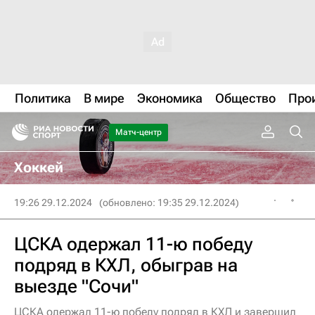
Политика
В мире
Экономика
Общество
Про
Матч-центр
Хоккей
19:26 29.12.2024
(обновлено: 19:35 29.12.2024)
ЦСКА одержал 11-ю победу
подряд в КХЛ, обыграв на
выезде "Сочи"
ЦСКА одержал 11-ю победу подряд в КХЛ и завершил