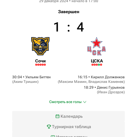
29 декабря 2024 • начало в 17:00
Завершен
1
:
4
Сочи
ЦСКА
30:04 •
Уильям Биттен
16:15 •
Кирилл Долженков
(
Аким Тришин
)
(
Максим Мамин
,
Владислав Каменев
)
18:29 •
Денис Гурьянов
(
Иван Дроздов
)
Смотреть все голы
Календарь
Турнирная таблица
История встреч