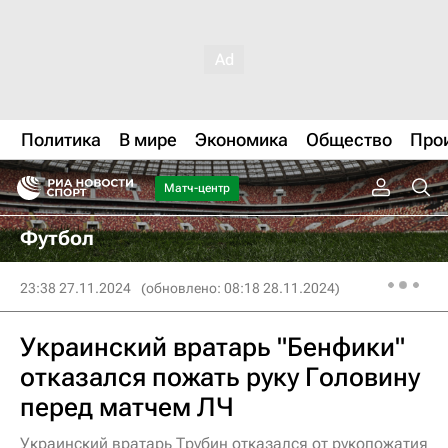
Политика
В мире
Экономика
Общество
Про
Матч-центр
Футбол
23:38 27.11.2024
(обновлено: 08:18 28.11.2024)
Украинский вратарь "Бенфики"
отказался пожать руку Головину
перед матчем ЛЧ
Украинский вратарь Трубин отказался от рукопожатия