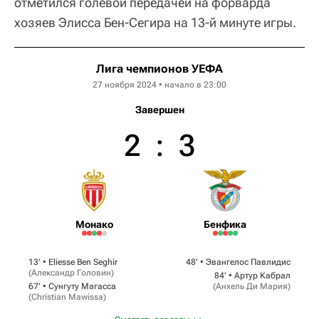
отметился голевой передачей на форварда
хозяев Элисса Бен-Сегира на 13-й минуте игры.
Лига чемпионов УЕФА
27 ноября 2024 • начало в 23:00
Завершен
2
:
3
Монако
Бенфика
13‎’‎ •
Eliesse Ben Seghir
48‎’‎ •
Эвангелос Павлидис
(
Александр Головин
)
84‎’‎ •
Артур Кабрал
67‎’‎ •
Сунгуту Магасса
(
Анхель Ди Мария
)
(
Christian Mawissa
)