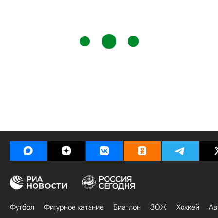
Футбол
Фигурное катание
Биатлон
ЗОЖ
Хоккей
Ав