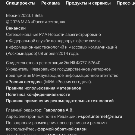
Спецпроекты
Реклама
Продукты и сервисы
Пресс-ц
Версия 2023.1 Beta
© 2026 МИА «Россия сегодня»
Вакансии
Сетевое издание РИА Новости зарегистрировано
в Федеральной службе по надзору в сфере связи,
информационных технологий и массовых коммуникаций
(Роскомнадзор) 08 апреля 2014 года.
Свидетельство о регистрации Эл № ФС77-57640
Учредитель: Федеральное государственное унитарное
предприятие Международное информационное агентство
«Россия сегодня»
(МИА «Россия сегодня»).
Правила использования материалов
Политика конфиденциальности
Правила применения рекомендательных технологий
Главный редактор:
Гаврилова А.В.
Адрес электронной почты Редакции:
r-sport.internet@ria.ru
По вопросам размещения пресс-релизов и рекламы
воспользуйтесь
формой обратной связи