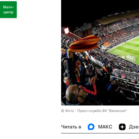
Матч-
центр
© Фото : Пресс-служба ФК "Валенсия"
Читать в
МАКС
Дзе