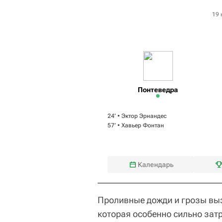
19 
Понтеведра
24‎’‎ •
Эктор Эрнандес
57‎’‎ •
Хавьер Фонтан
Календарь
Проливные дожди и грозы вы
которая особенно сильно зат