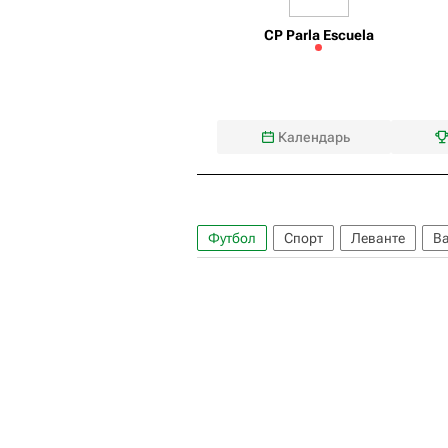
CP Parla Escuela
Календарь
Футбол
Спорт
Леванте
В