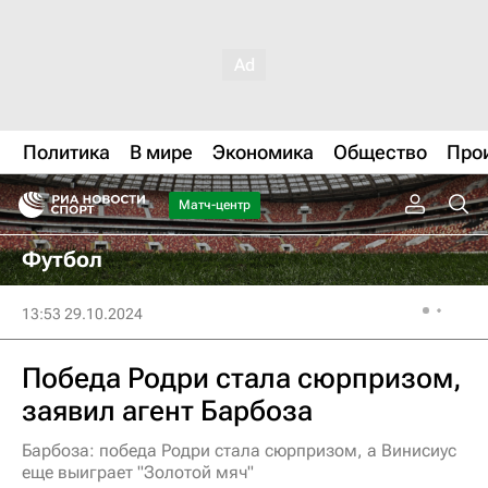
Политика
В мире
Экономика
Общество
Про
Матч-центр
Футбол
13:53 29.10.2024
Победа Родри стала сюрпризом,
заявил агент Барбоза
Барбоза: победа Родри стала сюрпризом, а Винисиус
еще выиграет "Золотой мяч"