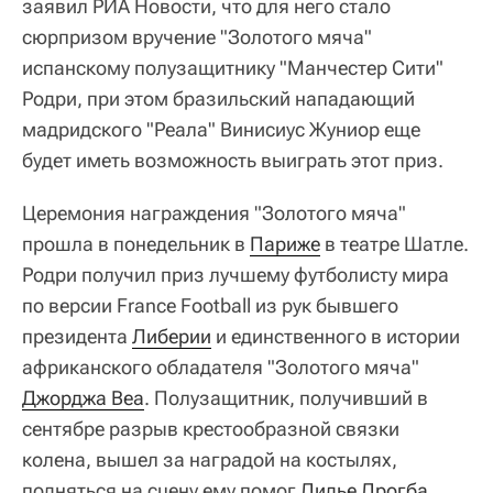
заявил РИА Новости, что для него стало
сюрпризом вручение "Золотого мяча"
испанскому полузащитнику "Манчестер Сити"
Родри, при этом бразильский нападающий
мадридского "Реала" Винисиус Жуниор еще
будет иметь возможность выиграть этот приз.
Церемония награждения "Золотого мяча"
прошла в понедельник в
Париже
в театре Шатле.
Родри получил приз лучшему футболисту мира
по версии France Football из рук бывшего
президента
Либерии
и единственного в истории
африканского обладателя "Золотого мяча"
Джорджа Веа
. Полузащитник, получивший в
сентябре разрыв крестообразной связки
колена, вышел за наградой на костылях,
подняться на сцену ему помог
Дидье Дрогба
,