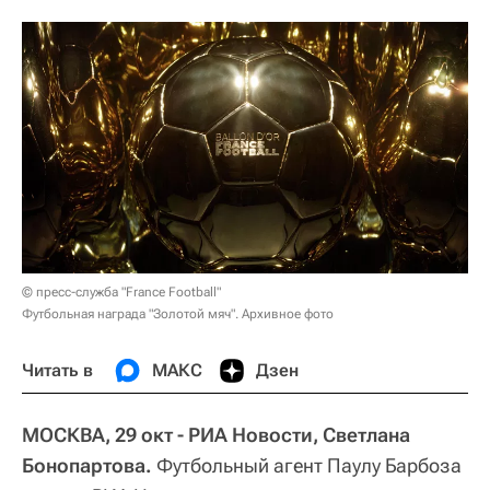
© пресс-служба "France Football"
Футбольная награда "Золотой мяч". Архивное фото
Читать в
МАКС
Дзен
МОСКВА, 29 окт - РИА Новости, Светлана
Бонопартова.
Футбольный агент Паулу Барбоза