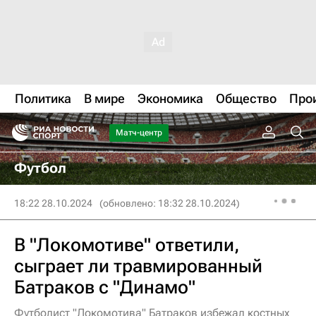
Политика
В мире
Экономика
Общество
Про
Матч-центр
Футбол
18:22 28.10.2024
(обновлено: 18:32 28.10.2024)
В "Локомотиве" ответили,
сыграет ли травмированный
Батраков с "Динамо"
Футболист "Локомотива" Батраков избежал костных