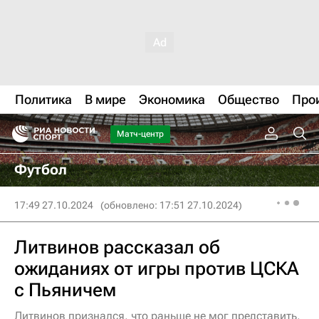
Политика
В мире
Экономика
Общество
Про
Матч-центр
Футбол
17:49 27.10.2024
(обновлено: 17:51 27.10.2024)
Литвинов рассказал об
ожиданиях от игры против ЦСКА
с Пьяничем
Литвинов признался, что раньше не мог представить,