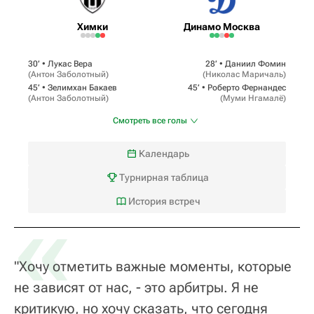
Химки
Динамо Москва
30‎’‎ •
Лукас Вера
28‎’‎ •
Даниил Фомин
(
Антон Заболотный
)
(
Николас Маричаль
)
45‎’‎ •
Зелимхан Бакаев
45‎’‎ •
Роберто Фернандес
(
Антон Заболотный
)
(
Муми Нгамалё
)
Смотреть все голы
Календарь
Турнирная таблица
«
История встреч
"Хочу отметить важные моменты, которые
не зависят от нас, - это арбитры. Я не
критикую, но хочу сказать, что сегодня