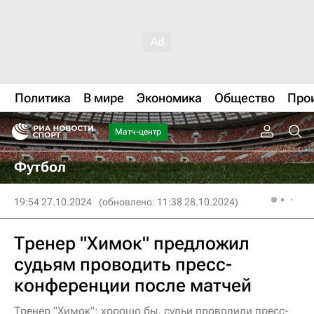
Политика
В мире
Экономика
Общество
Про
Матч-центр
Футбол
19:54 27.10.2024
(обновлено: 11:38 28.10.2024)
Тренер "Химок" предложил
судьям проводить пресс-
конференции после матчей
Тренер "Химок": хорошо бы, судьи проводили пресс-