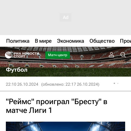
Политика
В мире
Экономика
Общество
Про
Матч-центр
Футбол
22:10 26.10.2024
(обновлено: 22:17 26.10.2024)
"Реймс" проиграл "Бресту" в
матче Лиги 1