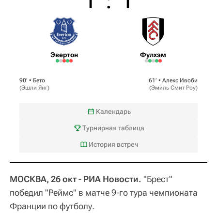
1
:
1
Эвертон
Фулхэм
90‎’‎ •
Бето
61‎’‎ •
Алекс Ивоби
(
Эшли Янг
)
(
Эмиль Смит Роу
)
Календарь
Турнирная таблица
История встреч
МОСКВА, 26 окт - РИА Новости.
"Брест"
победил "Реймс" в матче 9-го тура чемпионата
Франции по футболу.