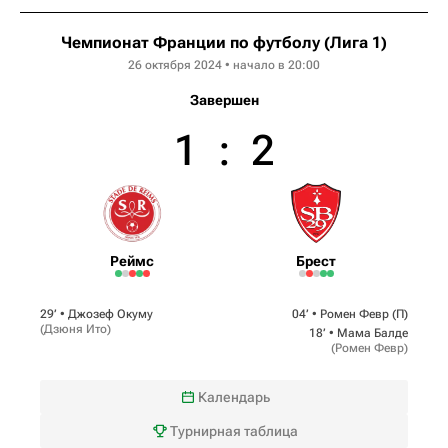
Чемпионат Франции по футболу (Лига 1)
26 октября 2024 • начало в 20:00
Завершен
1
:
2
Реймс
Брест
29‎’‎ •
Джозеф Окуму
04‎’‎ •
Ромен Февр
(П)
(
Дзюня Ито
)
18‎’‎ •
Мама Балде
(
Ромен Февр
)
Календарь
Турнирная таблица