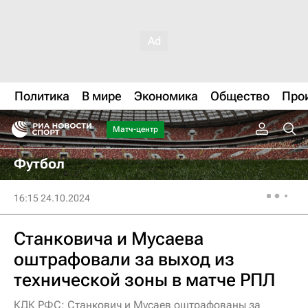
Политика
В мире
Экономика
Общество
Про
Матч-центр
Футбол
16:15 24.10.2024
Станковича и Мусаева
оштрафовали за выход из
технической зоны в матче РПЛ
КДК РФС: Станкович и Мусаев оштрафованы за