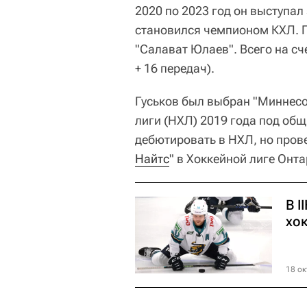
2020 по 2023 год он выступа
становился чемпионом КХЛ. П
"Салават Юлаев". Всего на сч
+ 16 передач).
Гуськов был выбран "Миннесо
лиги (НХЛ) 2019 года под об
дебютировать в НХЛ, но прове
Найтс
" в Хоккейной лиге Онта
В I
хок
18 ок