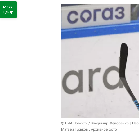
Матч-
центр
© РИА Новости / Владимир Федоренко
Пер
Матвей Гуськов . Архивное фото