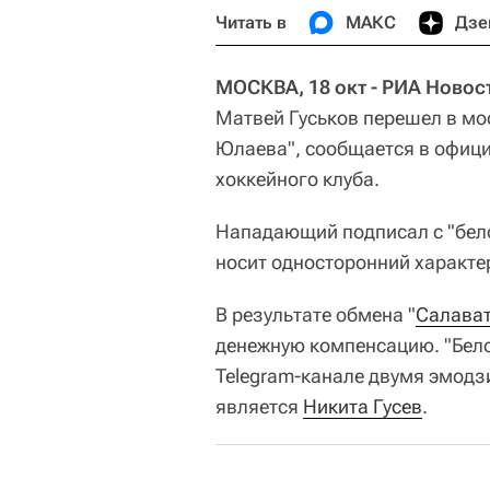
Читать в
МАКС
Дзе
МОСКВА, 18 окт - РИА Новос
Матвей Гуськов перешел в мо
Юлаева", сообщается в офи
хоккейного клуба.
Нападающий подписал с "бело
носит односторонний характер
В результате обмена "
Салава
денежную компенсацию. "Бело
Telegram-канале двумя эмодз
является
Никита Гусев
.