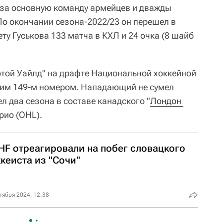
л за основную команду армейцев и дважды
о окончании сезона-2022/23 он перешел в
ету Гуськова 133 матча в КХЛ и 24 очка (8 шайб
той Уайлд" на драфте Национальной хоккейной
щим 149-м номером. Нападающий не сумел
л два сезона в составе канадского "
Лондон 
рио (OHL).
IHF отреагировали на побег словацкого
кеиста из "Сочи"
тября 2024, 12:38