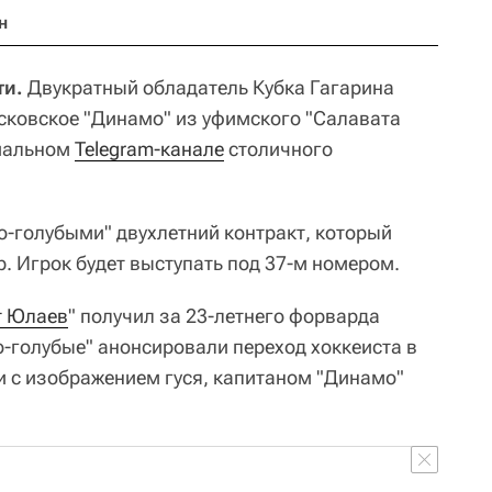
н
ти.
Двукратный обладатель Кубка Гагарина
сковское "Динамо" из уфимского "Салавата
циальном
Telegram-канале
столичного
-голубыми" двухлетний контракт, который
. Игрок будет выступать под 37-м номером.
т Юлаев
" получил за 23-летнего форварда
-голубые" анонсировали переход хоккеиста в
и с изображением гуся, капитаном "Динамо"