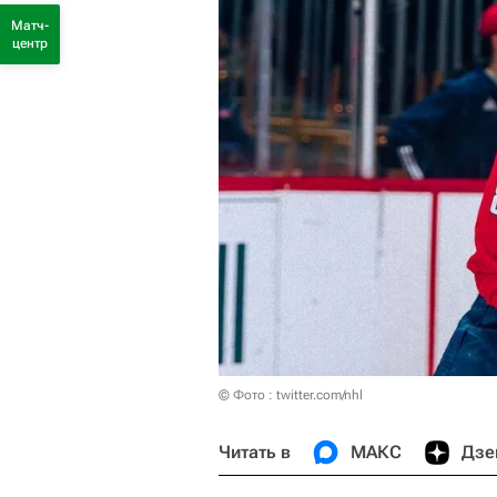
Матч-
центр
© Фото : twitter.com/nhl
Читать в
МАКС
Дзе