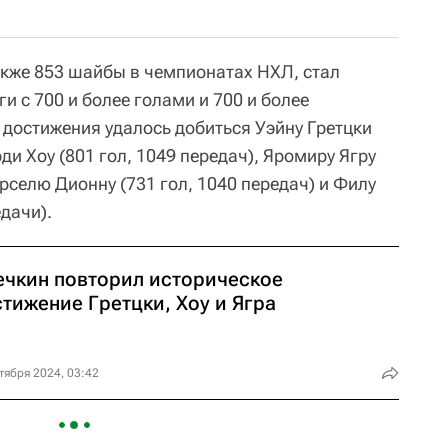
акже 853 шайбы в чемпионатах НХЛ, стал
и с 700 и более голами и 700 и более
 достижения удалось добиться Уэйну Гретцки
рди Хоу (801 гол, 1049 передач), Яромиру Ягру
арселю Дионну (731 гол, 1040 передач) и Филу
едачи).
ечкин повторил историческое
тижение Гретцки, Хоу и Ягра
тября 2024, 03:42