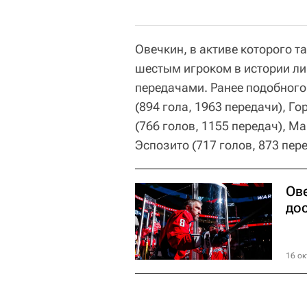
Овечкин, в активе которого т
шестым игроком в истории лиг
передачами. Ранее подобного
(894 гола, 1963 передачи), Го
(766 голов, 1155 передач), М
Эспозито (717 голов, 873 пер
Ов
дос
16 ок