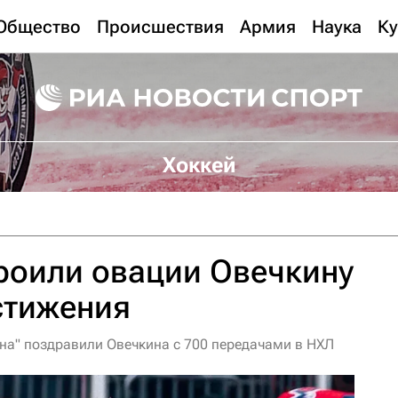
Общество
Происшествия
Армия
Наука
Ку
Хоккей
роили овации Овечкину
остижения
а" поздравили Овечкина с 700 передачами в НХЛ