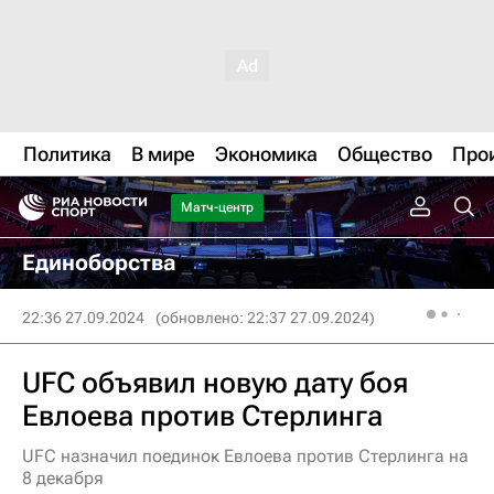
Политика
В мире
Экономика
Общество
Про
Матч-центр
Единоборства
22:36 27.09.2024
(обновлено: 22:37 27.09.2024)
UFC объявил новую дату боя
Евлоева против Стерлинга
UFC назначил поединок Евлоева против Стерлинга на
8 декабря