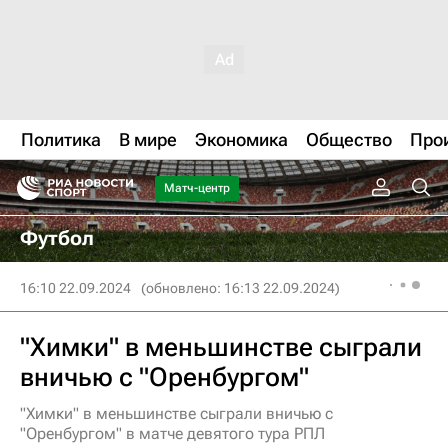
Политика
В мире
Экономика
Общество
Про
Матч-центр
Футбол
16:10 22.09.2024
(обновлено: 16:13 22.09.2024)
"Химки" в меньшинстве сыграли
вничью с "Оренбургом"
"Химки" в меньшинстве сыграли вничью с
"Оренбургом" в матче девятого тура РПЛ