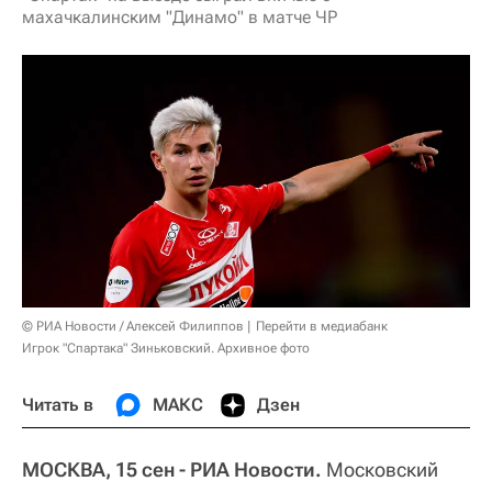
махачкалинским "Динамо" в матче ЧР
© РИА Новости / Алексей Филиппов
Перейти в медиабанк
Игрок "Спартака" Зиньковский. Архивное фото
Читать в
МАКС
Дзен
МОСКВА, 15 сен - РИА Новости.
Московский