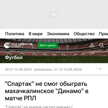
Политика
В мире
Экономика
Общество
Про
Матч-центр
Футбол
20:57 15.09.2024
(обновлено: 21:12 15.09.2024)
"Спартак" не смог обыграть
махачкалинское "Динамо" в
матче РПЛ
"Спартак" на выезде сыграл вничью с