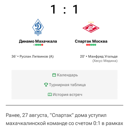
1
:
1
Динамо Махачкала
Спартак Москва
36‎’‎ •
Руслан Литвинов
(А)
20‎’‎ •
Манфред Угальде
(
Хесус Медина
)
Календарь
Турнирная таблица
История встреч
Ранее, 27 августа, "Спартак" дома уступил
махачкалинской команде со счетом 0:1 в рамках