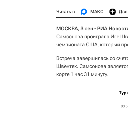
Читать в
МАКС
Дзе
МОСКВА, 3 сен - РИА Новост
Самсонова проиграла Иге Швё
чемпионата США, который про
Встреча завершилась со счето
Швёнтек. Самсонова является
корте 1 час 31 минуту.
Тур
03 с