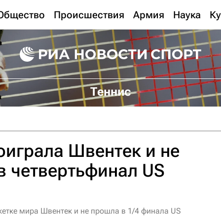
Общество
Происшествия
Армия
Наука
Ку
Теннис
играла Швентек и не
в четвертьфинал US
етке мира Швентек и не прошла в 1/4 финала US