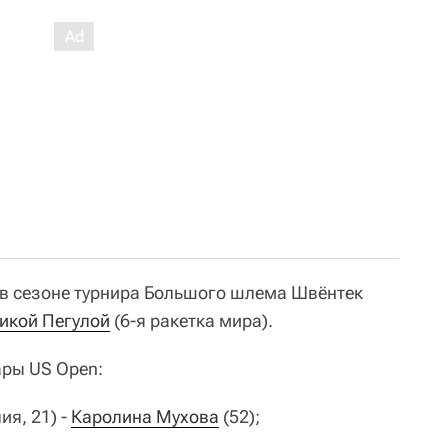
 в сезоне турнира Большого шлема Швёнтек
икой Пегулой
(6-я ракетка мира).
ары US Open:
я, 21) -
Каролина Мухова
(52);