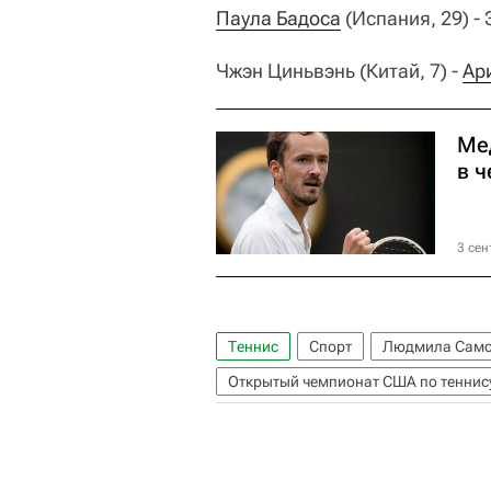
Паула Бадоса
(Испания, 29) -
Чжэн Циньвэнь (Китай, 7) -
Ар
Ме
в 
3 сен
Теннис
Спорт
Людмила Самс
Открытый чемпионат США по теннису