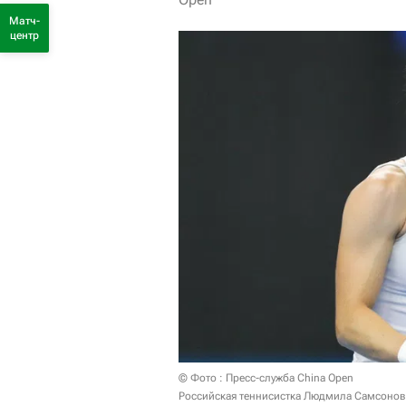
Матч-
центр
© Фото : Пресс-служба China Open
Российская теннисистка Людмила Самсонов