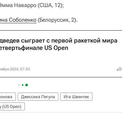
 Эмма Наварро (США, 12);
ина Соболенко
(Белоруссия, 2).
дведев сыграет с первой ракеткой мира
четвертьфинале US Open
тября 2024, 07:53
онова
Джессика Пегула
Ига Швентек
 (US Open)