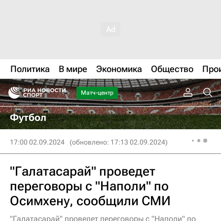
Политика
В мире
Экономика
Общество
Про
Матч-центр
Футбол
17:00 02.09.2024
(обновлено: 17:13 02.09.2024)
"Галатасарай" проведет
переговоры с "Наполи" по
Осимхену, сообщили СМИ
"Галатасарай" проведет переговоры с "Наполи" по