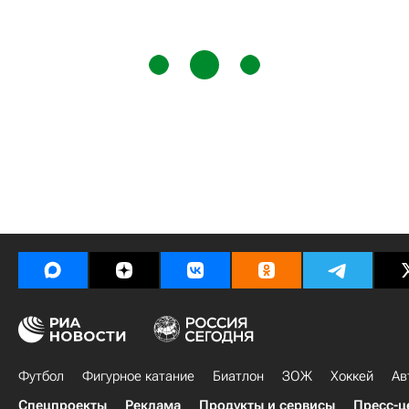
Футбол
Фигурное катание
Биатлон
ЗОЖ
Хоккей
Ав
Спецпроекты
Реклама
Продукты и сервисы
Пресс-ц