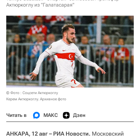
Актюркоглу из "Галатасарая"
© Фото : Соцсети Актюркоглу
Керем Актюркоглу. Архивное фото
Читать в
МАКС
Дзен
АНКАРА, 12 авг – РИА Новости.
Московский