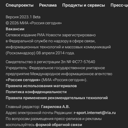
Спецпроекты
Реклама
Продукты и сервисы
Пресс-ц
Версия 2023.1 Beta
© 2026 МИА «Россия сегодня»
Вакансии
Сетевое издание РИА Новости зарегистрировано
в Федеральной службе по надзору в сфере связи,
информационных технологий и массовых коммуникаций
(Роскомнадзор) 08 апреля 2014 года.
Свидетельство о регистрации Эл № ФС77-57640
Учредитель: Федеральное государственное унитарное
предприятие Международное информационное агентство
«Россия сегодня»
(МИА «Россия сегодня»).
Правила использования материалов
Политика конфиденциальности
Правила применения рекомендательных технологий
Главный редактор:
Гаврилова А.В.
Адрес электронной почты Редакции:
r-sport.internet@ria.ru
По вопросам размещения пресс-релизов и рекламы
воспользуйтесь
формой обратной связи