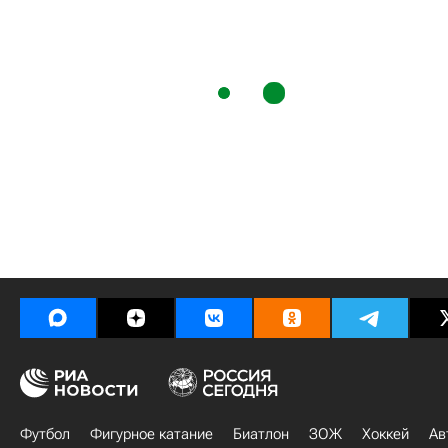
Футбол
Фигурное катание
Биатлон
ЗОЖ
Хоккей
Ав