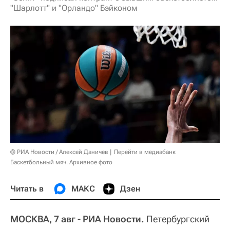
"Шарлотт" и "Орландо" Бэйконом
© РИА Новости / Алексей Даничев
Перейти в медиабанк
Баскетбольный мяч. Архивное фото
Читать в
МАКС
Дзен
МОСКВА, 7 авг - РИА Новости.
Петербургский