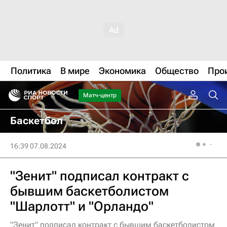
Политика
В мире
Экономика
Общество
Про
Матч-центр
Баскетбол
16:39 07.08.2024
"Зенит" подписал контракт с
бывшим баскетболистом
"Шарлотт" и "Орландо"
"Зенит" подписал контракт с бывшим баскетболистом