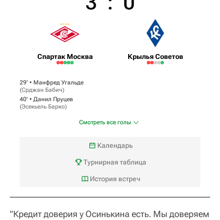
3
:
0
Спартак Москва
Крылья Советов
29‎’‎ •
Манфред Угальде
(
Срджан Бабич
)
40‎’‎ •
Данил Пруцев
(
Эсекьель Барко
)
Смотреть все голы
Календарь
Турнирная таблица
История встреч
"Кредит доверия у Осинькина есть. Мы доверяем