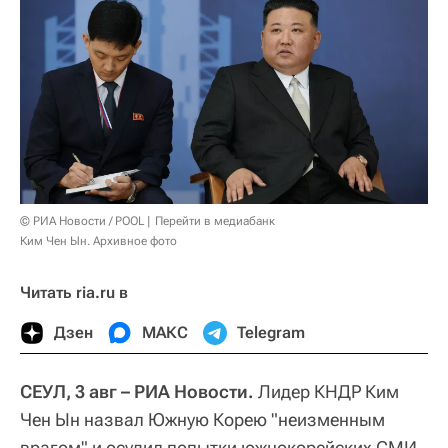
© РИА Новости / POOL
Перейти в медиабанк
Ким Чен Ын. Архивное фото
Читать ria.ru в
Дзен
МАКС
Telegram
СЕУЛ, 3 авг – РИА Новости.
Лидер КНДР Ким
Чен Ын назвал Южную Корею "неизменным
врагом" и осудил попытки южнокорейских СМИ