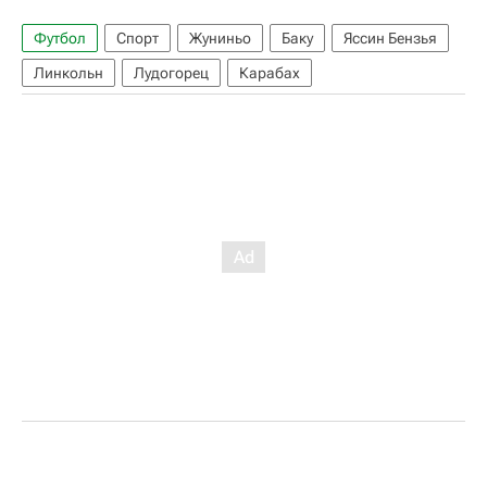
Футбол
Спорт
Жуниньо
Баку
Яссин Бензья
Линкольн
Лудогорец
Карабах