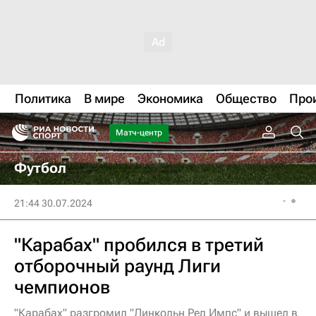
Политика
В мире
Экономика
Общество
Про
Матч-центр
Футбол
21:44 30.07.2024
"Карабах" пробился в третий
отборочный раунд Лиги
чемпионов
"Карабах" разгромил "Линкольн Ред Импс" и вышел в