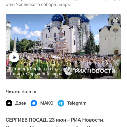
стен Успенского собора лавры
0:13
Патриарх Кирилл на праздничном богослужении в
Троице-Сергиевой лавре
Читать ria.ru в
Дзен
МАКС
Telegram
СЕРГИЕВ ПОСАД, 23 июн – РИА Новости.