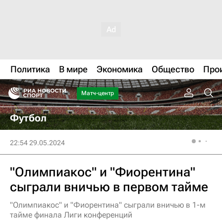
Политика
В мире
Экономика
Общество
Про
Матч-центр
Футбол
22:54 29.05.2024
"Олимпиакос" и "Фиорентина"
сыграли вничью в первом тайме
"Олимпиакос" и "Фиорентина" сыграли вничью в 1-м
тайме финала Лиги конференций