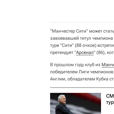
"Манчестер Сити" может стат
завоевавшей титул чемпиона 
туре "Сити" (88 очков) встрет
претендует "
Арсенал
" (86), к
В прошлом году клуб из
Манч
победителем Лиги чемпионов
Англии, обладателем Кубка с
СМ
ту