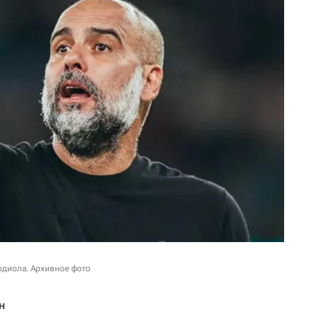
рдиола. Архивное фото
н