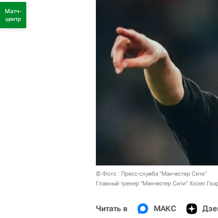
Матч-
центр
© Фото : Пресс-служба "Манчестер Сити"
Главный тренер "Манчестер Сити" Хосеп Гва
Читать в
МАКС
Дзе