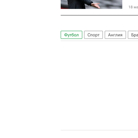
18 ма
Футбол
Спорт
Англия
Бр