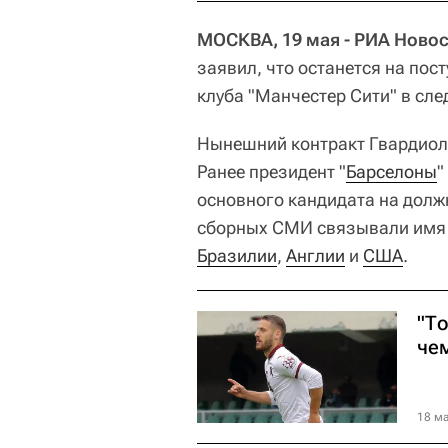
МОСКВА, 19 мая - РИА Новос
заявил, что останется на пос
клуба "Манчестер Сити" в сл
Нынешний контракт Гвардиолы
Ранее президент "
Барселоны
"
основного кандидата на долж
сборных СМИ связывали имя
Бразилии
,
Англии
и
США
.
"Т
че
18 ма