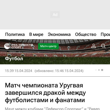
Политика
В мире
Экономика
Общество
Про
Матч-центр
Футбол
15:39 15.04.2024
(обновлено: 15:46 15.04.2024)
Матч чемпионата Уругвая
завершился дракой между
футболистами и фанатами
Мачт между клубами "Дефенсор Спортинг" и "Ривер