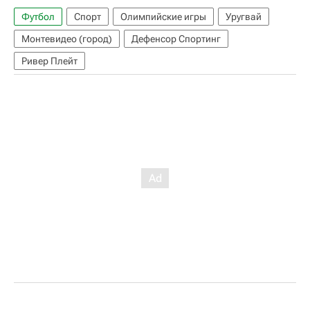
Футбол
Спорт
Олимпийские игры
Уругвай
Монтевидео (город)
Дефенсор Спортинг
Ривер Плейт