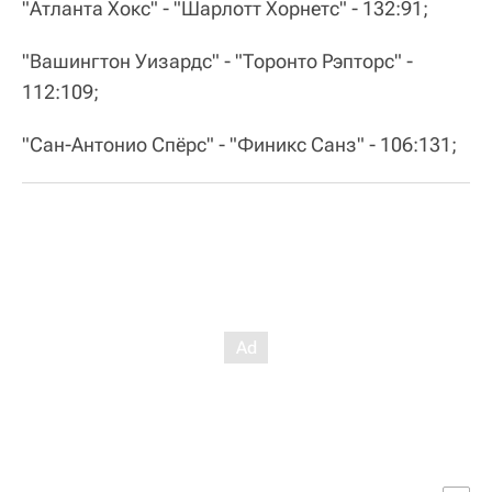
"Атланта Хокс" - "Шарлотт Хорнетс" - 132:91;
"Вашингтон Уизардс" - "Торонто Рэпторс" -
112:109;
"Сан-Антонио Спёрс" - "Финикс Санз" - 106:131;