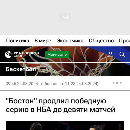
Политика
В мире
Экономика
Общество
Про
Матч-центр
Баскетбол
09:45 24.03.2024
(обновлено: 11:28 24.03.2024)
"Бостон" продлил победную
серию в НБА до девяти матчей