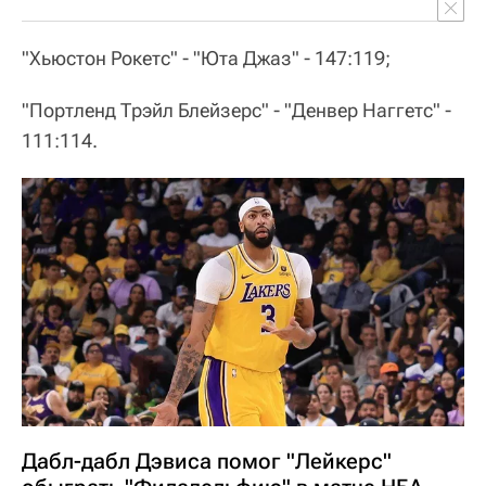
"Хьюстон Рокетс" - "Юта Джаз" - 147:119;
"Портленд Трэйл Блейзерс" - "Денвер Наггетс" -
111:114.
Дабл-дабл Дэвиса помог "Лейкерс"