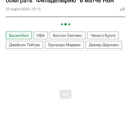
обыграть "Филадельфию" в матче НБА
23 марта 2024, 10:13
Баскетбол
НБА
Бостон Селтикс
Чикаго Буллз
Джейсон Тейтум
Орландо Мэджик
Демар Дерозан