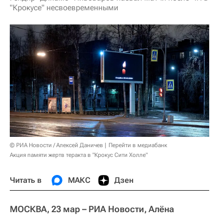
"Крокусе" несвоевременными
© РИА Новости / Алексей Даничев
Перейти в медиабанк
Акция памяти жертв теракта в "Крокус Сити Холле"
Читать в
МАКС
Дзен
МОСКВА, 23 мар – РИА Новости, Алёна