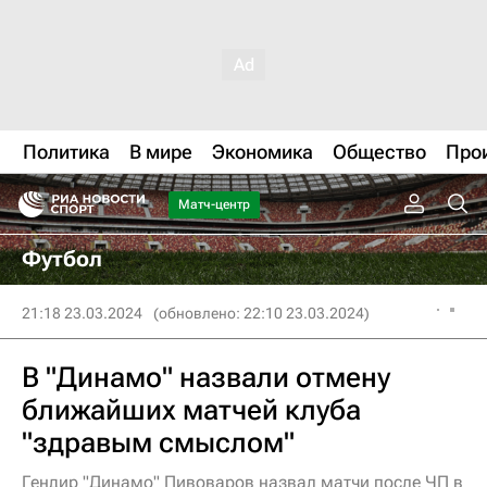
Политика
В мире
Экономика
Общество
Про
Матч-центр
Футбол
21:18 23.03.2024
(обновлено: 22:10 23.03.2024)
В "Динамо" назвали отмену
ближайших матчей клуба
"здравым смыслом"
Гендир "Динамо" Пивоваров назвал матчи после ЧП в