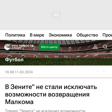
Политика
В мире
Экономика
Общество
Про
Матч-центр
Футбол
16:08 11.03.2024
В Зените" не стали исключать
возможности возвращения
Малкома
Тренер "Зенита" не исключил возможности