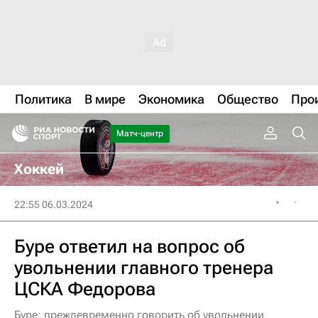
Политика
В мире
Экономика
Общество
Про
Матч-центр
Хоккей
22:55 06.03.2024
Буре ответил на вопрос об
увольнении главного тренера
ЦСКА Федорова
Буре: преждевременно говорить об увольнении