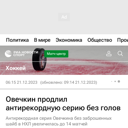
Политика
В мире
Экономика
Общество
Про
Матч-центр
Хоккей
06:15 21.12.2023
(обновлено: 09:14 21.12.2023)
Овечкин продлил
антирекордную серию без голов
Антирекордная серия Овечкина без заброшенных
шайб в НХЛ увеличилась до 14 матчей