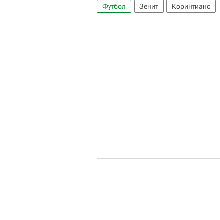
Футбол
Зенит
Коринтианс