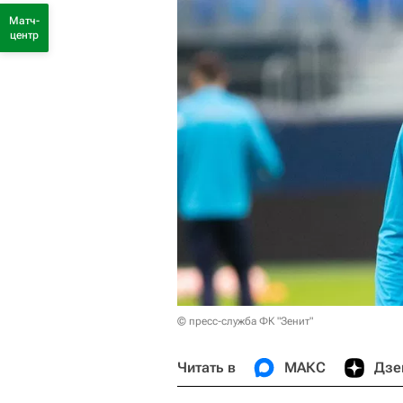
Матч-
центр
© пресс-служба ФК "Зенит"
Читать в
МАКС
Дзе