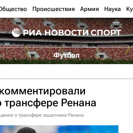
Общество
Происшествия
Армия
Наука
Ку
Футбол
окомментировали
 трансфере Ренана
бщения о трансфере защитника Ренана