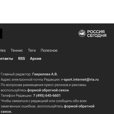
ries
Теннис
Теги
Полезное
нтакты
RSS
Архив
Главный редактор:
Гаврилова А.В.
Адрес электронной почты Редакции:
r-sport.internet@ria.ru
По вопросам размещения пресс-релизов и рекламы
воспользуйтесь
формой обратной связи
Телефон Редакции:
7 (495) 645-6601
Чтобы связаться с редакцией или сообщить обо всех
замеченных ошибках, воспользуйтесь
формой обратной
связи
.