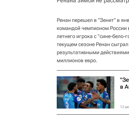
Ренана зимой не рассматр
Ренан перешел в "Зенит" в ян
командой чемпионом России в
летнего игрока с "сине-бело-
текущем сезоне Ренан сыграл 
результативными действиями. 
миллионов евро.
"Зе
в 
12 де