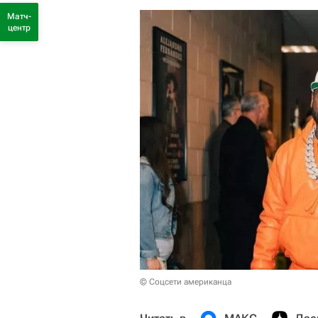
Матч-
центр
© Соцсети американца