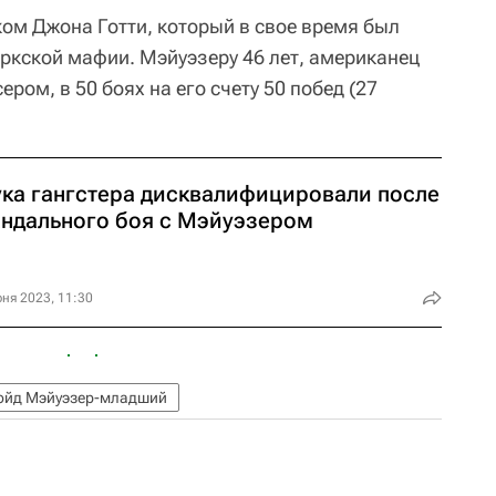
ком Джона Готти, который в свое время был
ркской мафии. Мэйуэзеру 46 лет, американец
ром, в 50 боях на его счету 50 побед (27
ука гангстера дисквалифицировали после
андального боя с Мэйуэзером
ня 2023, 11:30
йд Мэйуэзер-младший