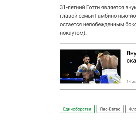
31-летний Готти является вну
главой семьи Гамбино нью-йо
остается непобежденным боксе
нокаутом).
Вн
ск
14 ию
Единоборства
Лас-Вегас
Фло