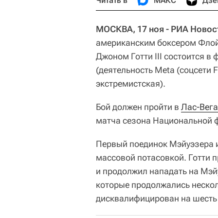
Читать в
МАКС
Дзе
МОСКВА, 17 ноя - РИА Новос
американским боксером Флой
Джоном Готти III состоится в
(деятельность Meta (соцсети 
экстремистская).
Бой должен пройти в
Лас-Вега
матча сезона Национальной ф
Первый поединок Мэйуэзера и
массовой потасовкой. Готти 
и продолжил нападать на Мэйу
которые продолжались нескол
дисквалифицирован на шесть