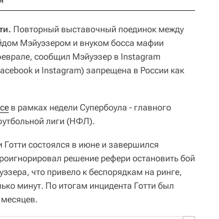
н
ти.
Повторный выставочный поединок между
дом Мэйуэзером и внуком босса мафии
 феврале, сообщил Мэйуэзер в Instagram
Facebook и Instagram) запрещена в России как
се
в рамках недели Супербоула - главного
утбольной лиги (НФЛ).
 Готти состоялся в июне и завершился
проигнорировал решение рефери остановить бой
эзера, что привело к беспорядкам на ринге,
ько минут. По итогам инцидента Готти был
 месяцев.