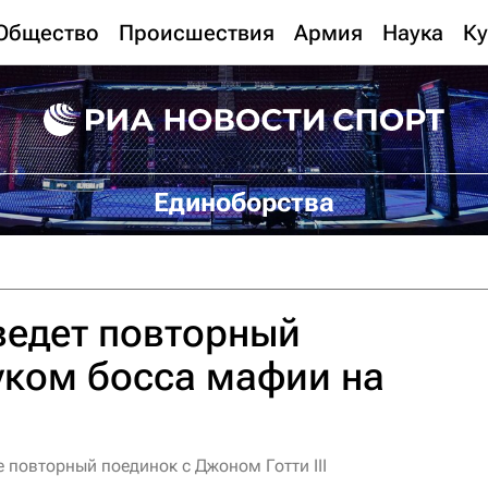
Общество
Происшествия
Армия
Наука
Ку
Единоборства
ведет повторный
уком босса мафии на
 повторный поединок с Джоном Готти III